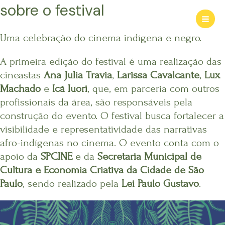
Ir
sobre o festival
para
Mai
o
Uma celebração do cinema indígena e negro.
conteúdo
Men
A primeira edição do festival é uma realização das
cineastas
Ana Julia Travia
,
Larissa Cavalcante
,
Lux
Machado
e
Icá Iuori
, que, em parceria com outros
profissionais da área, são responsáveis pela
construção do evento. O festival busca fortalecer a
visibilidade e representatividade das narrativas
afro-indígenas no cinema. O evento conta com o
apoio da
SPCINE
e da
Secretaria Municipal de
Cultura e Economia Criativa da Cidade de São
Paulo
, sendo realizado pela
Lei Paulo Gustavo
.